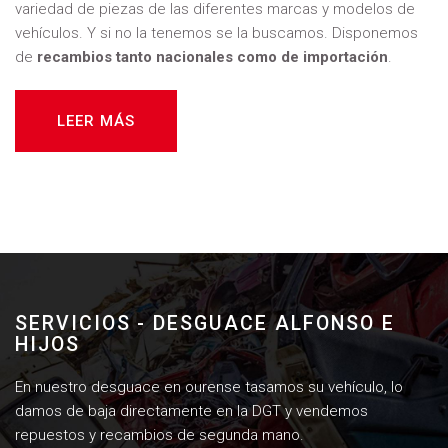
variedad de piezas de las diferentes marcas y modelos de
vehículos. Y si no la tenemos se la buscamos. Disponemos
de
recambios tanto nacionales como de importación
.
LEER MÁS
SERVICIOS - DESGUACE ALFONSO E
HIJOS
En nuestro desguace en ourense tasamos su vehículo, lo
damos de baja directamente en la DGT y vendemos
repuestos y recambios de segunda mano.